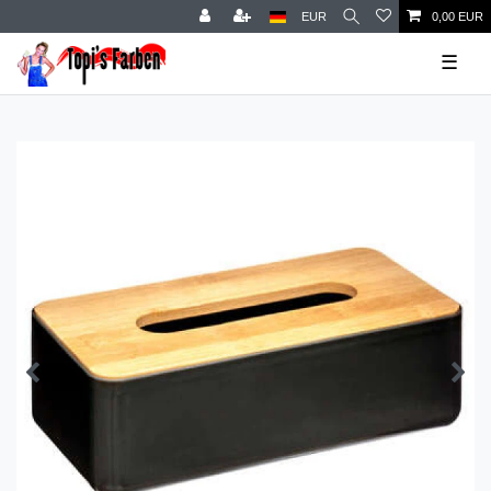
EUR
0,00 EUR
☰