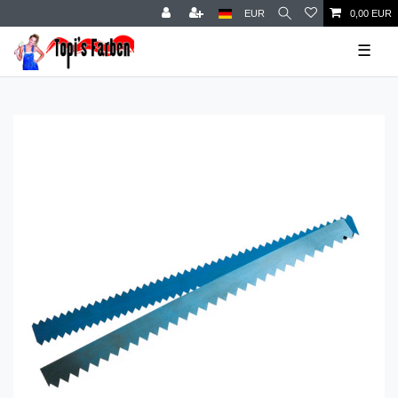
EUR
0,00 EUR
☰