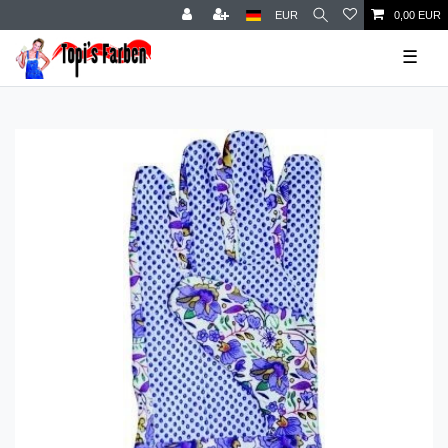
EUR
0,00 EUR
☰