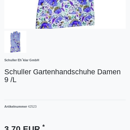
Schuller Eh´klar GmbH
Schuller Gartenhandschuhe Damen
9 /L
Artikelnummer
42523
*
3,70 EUR